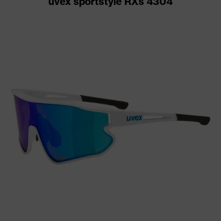
uvex sportstyle RXs 4304