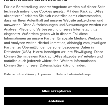
uvex sportstyle RXs 4302