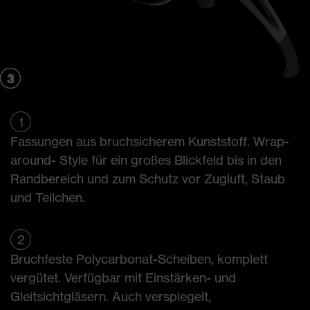
2
3
3
1
1
Fassungen aus bruchsicherem Kunststoff. Wrap-
around- Style für ein großes Blickfeld bis in den
Randbereich und zum Schutz vor Zugluft, Staub
und Teilchen.
2
Bruchfeste Polycarbonat-Scheiben, komplett
vergütet. Verfügbar mit Einstärken- und
Gleitsichtgläsern. Auch verspiegelt,