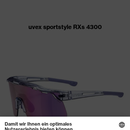
uvex sportstyle RXs 4300