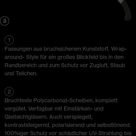
2
3
3
1
1
Fassungen aus bruchsicherem Kunststoff. Wrap-
around- Style für ein großes Blickfeld bis in den
Randbereich und zum Schutz vor Zugluft, Staub
und Teilchen.
2
Bruchfeste Polycarbonat-Scheiben, komplett
vergütet. Verfügbar mit Einstärken- und
Gleitsichtgläsern. Auch verspiegelt,
kontraststeigernd, polarisierend und selbst­tönend.
100%iger Schutz vor schädlicher UV-Strahlung bis